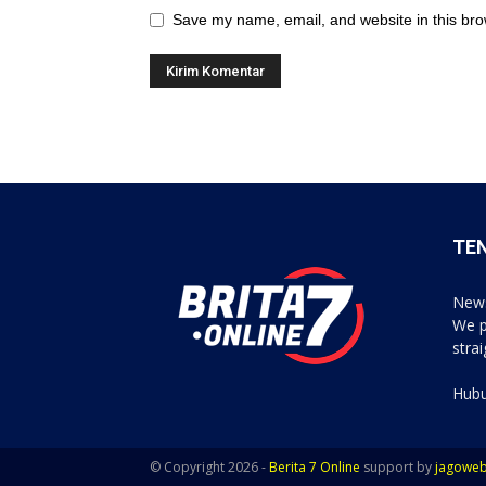
Save my name, email, and website in this bro
TE
News
We p
stra
Hubu
© Copyright 2026 -
Berita 7 Online
support by
jagowe