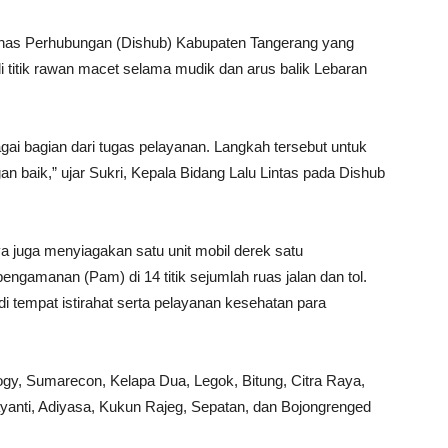
Dinas Perhubungan (Dishub) Kabupaten Tangerang yang
i titik rawan macet selama mudik dan arus balik Lebaran
gai bagian dari tugas pelayanan. Langkah tersebut untuk
n baik,” ujar Sukri, Kepala Bidang Lalu Lintas pada Dishub
a juga menyiagakan satu unit mobil derek satu
engamanan (Pam) di 14 titik sejumlah ruas jalan dan tol.
i tempat istirahat serta pelayanan kesehatan para
rogy, Sumarecon, Kelapa Dua, Legok, Bitung, Citra Raya,
Jayanti, Adiyasa, Kukun Rajeg, Sepatan, dan Bojongrenged