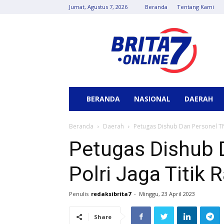
Jumat, Agustus 7, 2026
Beranda
Tentang Kami
Berita
7
Online
BERANDA
NASIONAL
DAERAH
Beranda
Daerah
Petugas Dishub Dan Personel TN
Petugas Dishub 
Polri Jaga Titi
Penulis
redaksibrita7
-
Minggu, 23 April 2023
Share