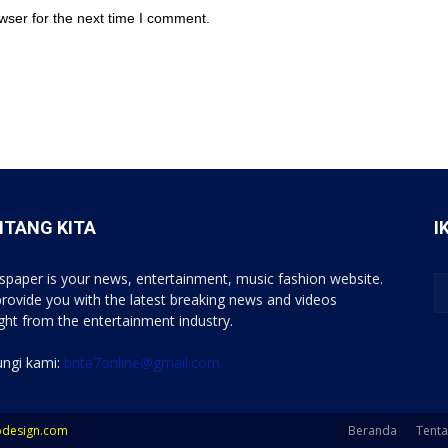
wser for the next time I comment.
NTANG KITA
I
paper is your news, entertainment, music fashion website.
rovide you with the latest breaking news and videos
ight from the entertainment industry.
ngi kami:
brita7online@gmail.com
bdesign.com
Beranda
Tent