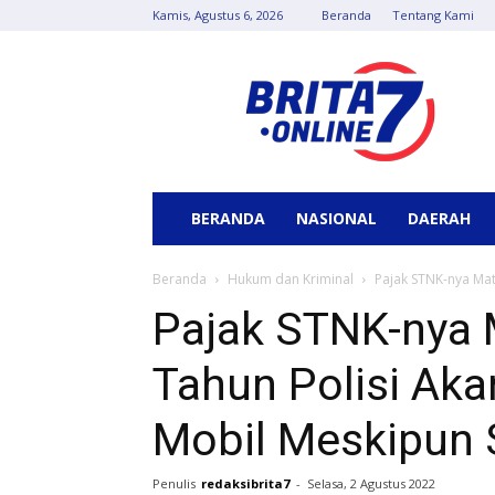
Kamis, Agustus 6, 2026
Beranda
Tentang Kami
Berita
7
Online
BERANDA
NASIONAL
DAERAH
Beranda
Hukum dan Kriminal
Pajak STNK-nya Mat
Pajak STNK-nya 
Tahun Polisi Aka
Mobil Meskipun 
Penulis
redaksibrita7
-
Selasa, 2 Agustus 2022