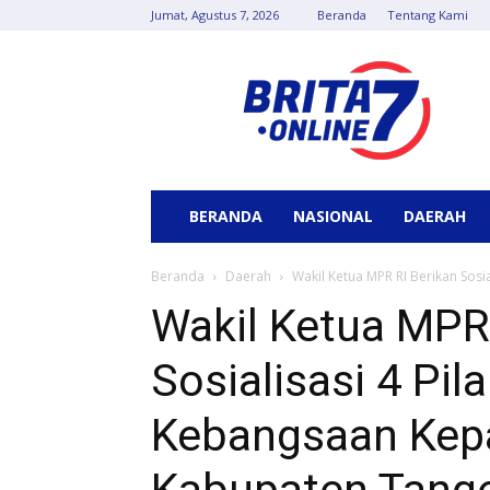
Jumat, Agustus 7, 2026
Beranda
Tentang Kami
Berita
7
Online
BERANDA
NASIONAL
DAERAH
Beranda
Daerah
Wakil Ketua MPR RI Berikan Sosi
Wakil Ketua MPR 
Sosialisasi 4 Pi
Kebangsaan Kepa