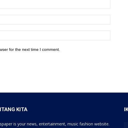
wser for the next time I comment.
NTANG KITA
I
paper is your news, entertainment, music fashion website.