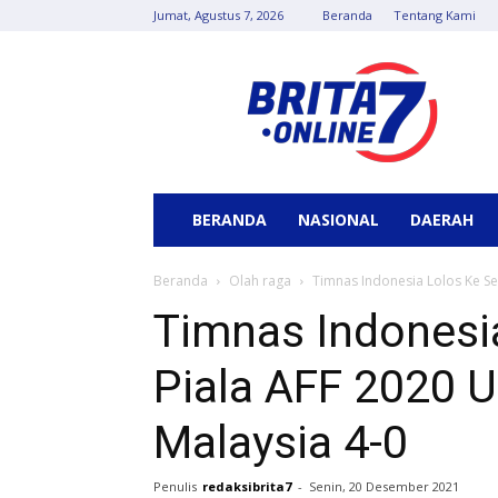
Jumat, Agustus 7, 2026
Beranda
Tentang Kami
Berita
7
Online
BERANDA
NASIONAL
DAERAH
Beranda
Olah raga
Timnas Indonesia Lolos Ke Sem
Timnas Indonesia
Piala AFF 2020 U
Malaysia 4-0
Penulis
redaksibrita7
-
Senin, 20 Desember 2021