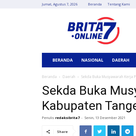
Jumat, Agustus 7, 2026
Beranda
Tentang Kami
Berita
7
Online
BERANDA
NASIONAL
DAERAH
Beranda
Daerah
Sekda Buka Musyawarah Kerja P
Sekda Buka Musy
Kabupaten Tange
Penulis
redaksibrita7
-
Senin, 13 Desember 2021
Share