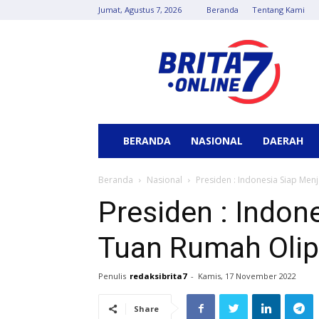
Jumat, Agustus 7, 2026
Beranda
Tentang Kami
Berita
7
Online
BERANDA
NASIONAL
DAERAH
Beranda
Nasional
Presiden : Indonesia Siap Men
Presiden : Indon
Tuan Rumah Olip
Penulis
redaksibrita7
-
Kamis, 17 November 2022
Share