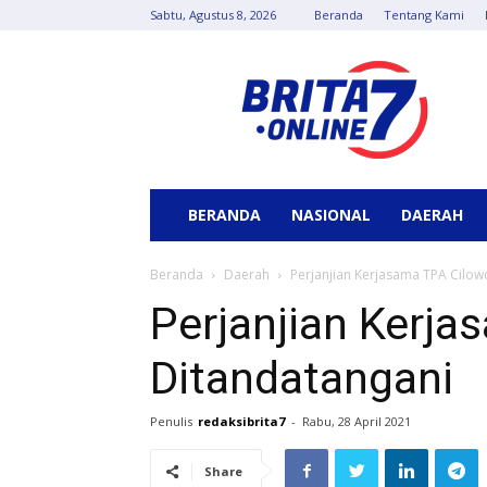
Sabtu, Agustus 8, 2026
Beranda
Tentang Kami
Berita
7
Online
BERANDA
NASIONAL
DAERAH
Beranda
Daerah
Perjanjian Kerjasama TPA Cilo
Perjanjian Kerj
Ditandatangani
Penulis
redaksibrita7
-
Rabu, 28 April 2021
Share