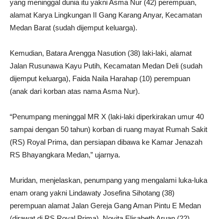
yang meninggal dunia itu yakni Asma Nur (42) perempuan,
alamat Karya Lingkungan II Gang Karang Anyar, Kecamatan
Medan Barat (sudah dijemput keluarga).
Kemudian, Batara Arengga Nasution (38) laki-laki, alamat
Jalan Rusunawa Kayu Putih, Kecamatan Medan Deli (sudah
dijemput keluarga), Faida Naila Harahap (10) perempuan
(anak dari korban atas nama Asma Nur).
“Penumpang meninggal MR X (laki-laki diperkirakan umur 40
sampai dengan 50 tahun) korban di ruang mayat Rumah Sakit
(RS) Royal Prima, dan persiapan dibawa ke Kamar Jenazah
RS Bhayangkara Medan,” ujarnya.
Muridan, menjelaskan, penumpang yang mengalami luka-luka
enam orang yakni Lindawaty Josefina Sihotang (38)
perempuan alamat Jalan Gereja Gang Aman Pintu E Medan
(dirawat di RS Royal Prima), Novita Elisabeth Aruan (22)