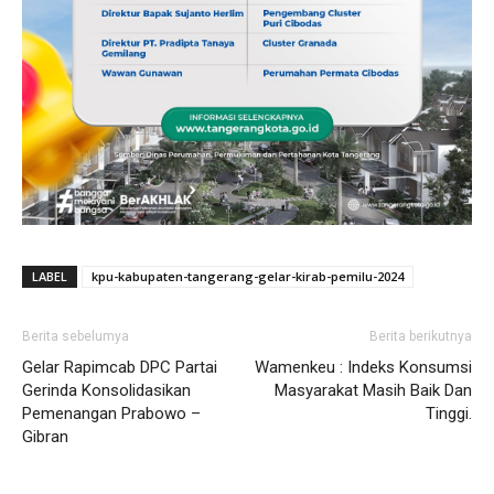
LABEL
kpu-kabupaten-tangerang-gelar-kirab-pemilu-2024
Berita sebelumya
Berita berikutnya
Gelar Rapimcab DPC Partai
Wamenkeu : Indeks Konsumsi
Gerinda Konsolidasikan
Masyarakat Masih Baik Dan
Pemenangan Prabowo –
Tinggi.
Gibran