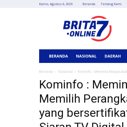
Kamis, Agustus 6, 2026
Beranda
Tentang Kami
Berita
7
Online
BERANDA
NASIONAL
DAERAH
Beranda
Nasional
Kominfo : Meminta Masyarakat 
Kominfo : Memin
Memilih Perangk
yang bersertifik