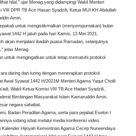
ihat hilal,” ujar Menag yang didampingi Wakil Menteri
si VIII DPR TB Ace Hasan Syadzili, Ketua MUI KH Abdullah
uddin Amin.
yepakati untuk mengistikmalkan (menyempurnakan) bulan
awal 1442 H jatuh pada hari Kamis, 13 Mei 2021.
sih akan menjalani ibadah puasa Ramadan, selanjutnya
,” jelas Menag.
n untuk mengingatkan untuk tetap mematuhi protokol
cara daring dan luring dengan menerapkan protokol
sbat Awal Syawal 1442 H/2021M Menteri Agama Yaqut Cholil
adi, Wakil Ketua Komisi VIII TB Ace Hadan Syadzili,
Jenderal Bimbingan Masyarakat Islam Kamaruddin Amin.
esar negara sahabat.
i, Badan Peradilan Agama, serta para pejabat Eselon I
annya sidang isbat melalui media konferensi video.
si Kalender Hijriyah Kementrian Agama Cecep Nurwendaya