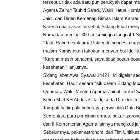
tersebut, tidak ada satu pun perukyah dapat mel
Agama Zainut Tauhid Sa’adi, Wakil Ketua Komi
Jaidi, dan Dirjen Kemenag Bimas Islam Kamar
Karena dua alasan tersebut, Sidang Isbat men
Ramadan menjadi 30 hari sehingga tanggal 1 Sy
“Jadi, Rabu besok umat Islam di Indonesia ma
malam Kamis akan takbiran menyambut Idulfitri
“Karena masih pandemi, saya tidak bosan-bosa
kesehatan,” lanjutnya.
Sidang Isbat Awal Syawal 1442 H ini digelar se
kesehatan. Hadir secara fisik dalam Sidang I
Qoumas, Wakil Menteri Agama Zainut Tauhid Sa’
Ketua MUI KH Abdullah Jaidi, serta Direktur 
Tampak hadir pula beberapa perwakilan Duta B
Sementara para pimpinan ormas, pakar astronom
dan II Kementerian Agama lainnya mengikuti jal
Sebelumnya, pakar astronomi dari Tim Unifika