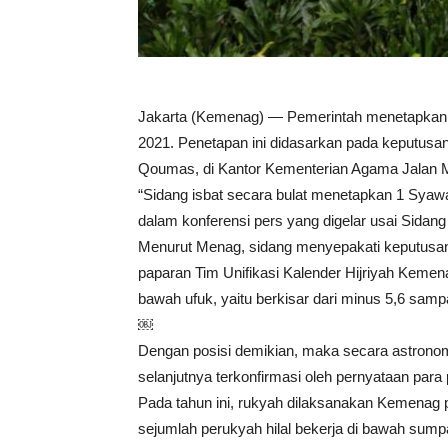
Jakarta (Kemenag) — Pemerintah menetapkan 1
2021. Penetapan ini didasarkan pada keputusan
Qoumas, di Kantor Kementerian Agama Jalan MH
“Sidang isbat secara bulat menetapkan 1 Syawa
dalam konferensi pers yang digelar usai Sidan
Menurut Menag, sidang menyepakati keputusan 
paparan Tim Unifikasi Kalender Hijriyah Kemena
bawah ufuk, yaitu berkisar dari minus 5,6 sam
￼
Dengan posisi demikian, maka secara astronomis 
selanjutnya terkonfirmasi oleh pernyataan pa
Pada tahun ini, rukyah dilaksanakan Kemenag pa
sejumlah perukyah hilal bekerja di bawah sumpah