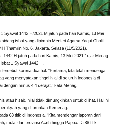
 Syawal 1442 H/2021 M jatuh pada hari Kamis, 13 Mei
 sidang isbat yang dipimpin Menteri Agama Yaqut Cholil
 Thamrin No. 6, Jakarta, Selasa (11/5/2021).
l 1442 H jatuh pada hari Kamis, 13 Mei 2021,” ujar Menag
g Isbat 1 Syawal 1442 H.
tersebut karena dua hal. “Pertama, kita telah mendengar
g yang menyatakan tinggi hilal di seluruh Indonesia di
pai dengan minus 4,4 derajat,” kata Menag.
atau hisab, hilal tidak dimungkinkan untuk dilihat. Hal ini
ra perukyah yang diturunkan Kemenag.
da 88 titik di Indonesia. “Kita mendengar laporan dari
, mulai dari provinsi Aceh hingga Papua. Di 88 titik