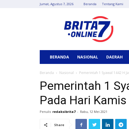
Jumat, Agustus 7, 2026
Beranda
Tentang Kami
Berita
7
Online
BERANDA
NASIONAL
DAERAH
Beranda
Nasional
Pemerintah 1 Syawal 1442 H Ja
Pemerintah 1 Sy
Pada Hari Kamis
Penulis
redaksibrita7
-
Rabu, 12 Mei 2021
Share